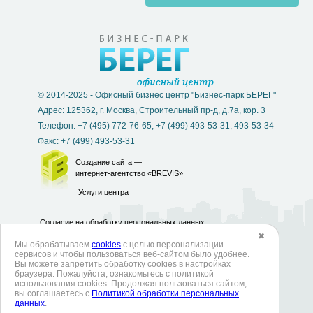
© 2014-2025 - Офисный бизнес центр "Бизнес-парк БЕРЕГ"
Адрес: 125362, г. Москва, Строительный пр-д, д.7а, кор. 3
Телефон: +7 (495) 772-76-65, +7 (499) 493-53-31, 493-53-34
Факс: +7 (499) 493-53-31
Создание сайта —
интернет-агентство «BREVIS»
Услуги центра
Согласие на обработку персональных данных
✖
Мы обрабатываем
cookies
с целью персонализации
Политика в отношении обработки персональных данных
сервисов и чтобы пользоваться веб-сайтом было удобнее.
Вы можете запретить обработку сookies в настройках
Политика использования cookies
браузера. Пожалуйста, ознакомьтесь с политикой
использования cookies. Продолжая пользоваться сайтом,
Согласие на обработку данных метрическими программами
вы соглашаетесь с
Политикой обработки персональных
данных
.
Согласие на получение рекламных и информационных рассылок