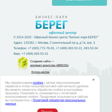
© 2014-2025 - Офисный бизнес центр "Бизнес-парк БЕРЕГ"
Адрес: 125362, г. Москва, Строительный пр-д, д.7а, кор. 3
Телефон: +7 (495) 772-76-65, +7 (499) 493-53-31, 493-53-34
Факс: +7 (499) 493-53-31
Создание сайта —
интернет-агентство «BREVIS»
Услуги центра
✖
Мы обрабатываем
cookies
с целью персонализации
Согласие на обработку персональных данных
сервисов и чтобы пользоваться веб-сайтом было удобнее.
Вы можете запретить обработку сookies в настройках
Политика в отношении обработки персональных данных
браузера. Пожалуйста, ознакомьтесь с политикой
использования cookies. Продолжая пользоваться сайтом,
Политика использования cookies
вы соглашаетесь с
Политикой обработки персональных
данных
.
Согласие на обработку данных метрическими программами
Принять